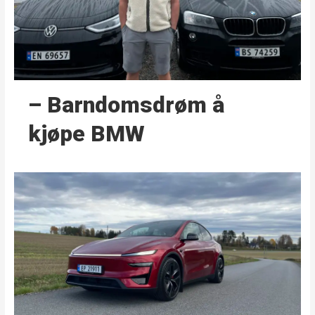
– Barndoms­drøm å
kjøpe BMW