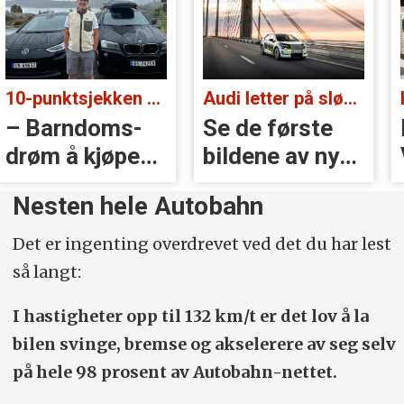
10-punktsjekken med Christian Paasche:
Audi letter på sløret:
doms­
Se de første
Blir EX5
kjøpe
bildene av nye
Volvos n
A2 e-tron
storsats
Nesten hele Autobahn
Det er ingenting overdrevet ved det du har lest
så langt:
I hastigheter opp til 132 km/t er det lov å la
bilen svinge, bremse og akselerere av seg selv
på hele 98 prosent av Autobahn-nettet.