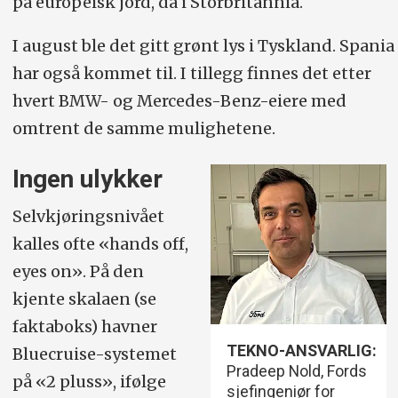
på europeisk jord, da i Storbritannia.
Nivå 2:
Bilen kombinerer langt flere
funksjoner, som å styre samtidig som
I august ble det gitt grønt lys i Tyskland. Spania
den øker eller reduserer farten.
har også kommet til. I tillegg finnes det etter
Automatisk parkering er også et typisk
hvert BMW- og Mercedes-Benz-eiere med
eksempel på nivå 2.
omtrent de samme mulighetene.
Nivå 3:
Bilen kjører selv under visse
Ingen ulykker
idelle forhold, som en ganske rett
motorvei med gode markeringer av
Selvkjøringsnivået
kalles ofte «hands off,
kjørefelt. Men sjåføren må være parat til
eyes on». På den
å gripe inn.
kjente skalaen (se
Nivå 4:
Bortsett fra i spesielle tilfeller,
faktaboks) havner
som ekstremvær, fikser bilen all kjøring.
TEKNO-ANSVARLIG:
Bluecruise-systemet
Pradeep Nold, Fords
Men sjåfør må likevel være forberedt på
på «2 pluss», ifølge
sjefingeniør for