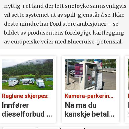
nyttig, i et land der lett snøføyke sannsynligvis
vil sette systemet ut av spill, gjenstår å se. Ikke
desto mindre har Ford store ambisjoner – se
bildet av produsentens foreløpige kartlegging
av europeiske veier med Bluecruise-potensial.
kjerpes:
Kamera-parkering i fare:
Motor avsl
r
Nå må du
Merke­
orbud i
kanskje betale
forhandl
slik igjen
trikser 