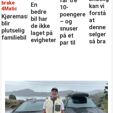
får tre
En
kan vi
størs
10-
bedre
forstå
stjer
poengere
askinen
bil har
at
i
– og
de ikke
denne
klass
snuser
ig
laget på
selger
på et
il
evigheter
så bra
par til