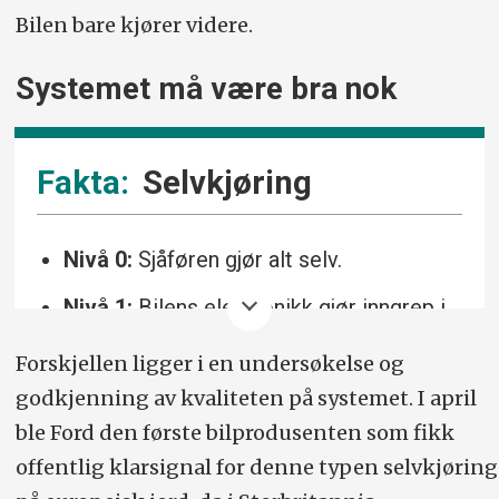
Bilen bare kjører videre.
Systemet må være bra nok
Selvkjøring
Nivå 0:
Sjåføren gjør alt selv.
Nivå 1:
Bilens elektronikk gjør inngrep i
kjøringen, for eksempel ved å få den til å
Forskjellen ligger i en undersøkelse og
akselerere, redusere farten, eller gi små
godkjenning av kvaliteten på systemet. I april
styreutslag. Adaptiv cruisekontroll er et
ble Ford den første bil­produsenten som fikk
godt eksempel.
offentlig klar­signal for denne typen selv­kjøring