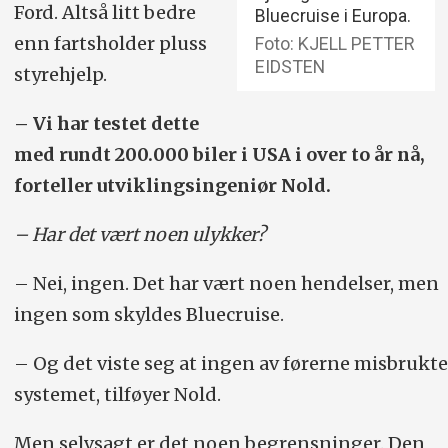
å ta over kjøringen.
Ford. Altså litt bedre
Bluecruise i Europa.
enn fartsholder pluss
Foto: KJELL PETTER
Nivå 5:
Rattet blir borte. Det er bare å
EIDSTEN
styrehjelp.
sette seg inn og gi beskjed om hvor du
skal.
– Vi har testet dette
med rundt 200.000 biler i USA i over to år nå,
forteller utviklingsingeniør Nold.
– Har det vært noen ulykker?
– Nei, ingen. Det har vært noen hendelser, men
ingen som skyldes Bluecruise.
– Og det viste seg at ingen av førerne misbrukte
systemet, tilføyer Nold.
Men selvsagt er det noen begrensninger. Den