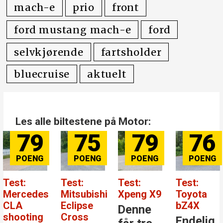
bilannon
mach-e
prio
front
ford mustang mach-e
ford
selvkjørende
fartsholder
bluecruise
aktuelt
Les alle biltestene på Motor:
75
79
76
8
Test:
Test:
Test:
Test:
es
Mitsubishi
Xpeng X9
Toyota
Merce
Eclipse
bZ4X
Benz 
Denne
g
Cross
Endelig
Den