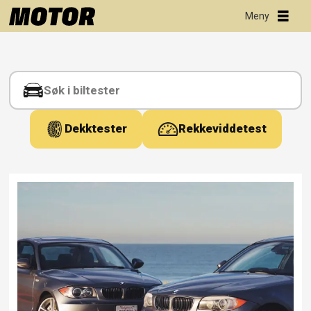
Tag:
modifisering
Dekktester
Rekkeviddetest