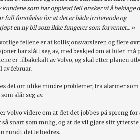
 kundene som har opplevd feil ønsker vi å beklage d
ar full forståelse for at det er både irriterende og
kjøpt en ny bil som ikke fungerer som forventet...»
vorlige feilene er at kollisjonsvarsleren og flere øvr
joner har slått seg av, med beskjed om at bilen må 
ilene er tilbakekalt av Volvo, og skal etter planen ut
l av februar.
res det om ulike mindre problemer, fra alarmer som 
 som slår seg av.
r Volvo videre om at det det jobbes på spreng for 
 så snart som mulig, og at de vil gjøre sitt ytterste 
 rundt dette bedres.