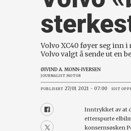
sterkes
Volvo XC40 føyer seg inn i 
Volvo valgt å sende ut en b
ØIVIND A.
MONN-IVERSEN
JOURNALIST MOTOR
27/01 2021 - 07:00
PUBLISERT
SIST OPP
Inntrykket av at 
etterspurte elbil
konsernsøsken Pol