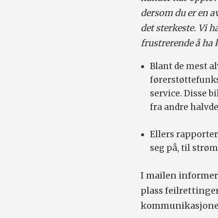
dersom du er en av
det sterkeste. Vi h
frustrerende å ha 
Blant de mest al
førerstøttefunks
service. Disse b
fra andre halvde
Ellers rapporte
seg på, til strøm
I mailen informere
plass feilrettinger
kommunikasjonen