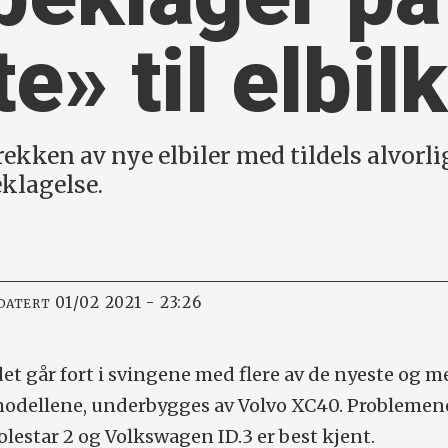
te» til elbi
rekken av nye elbiler med tildels alvorli
eklagelse.
01/02 2021 - 23:26
DATERT
det går fort i svingene med flere av de nyeste og m
modellene, underbygges av Volvo XC40. Problemene
estar 2 og Volkswagen ID.3 er best kjent.