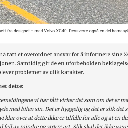
tsett fra designet – med Volvo XC40. Dessverre også en del barnes
 nå tatt et overordnet ansvar for å informere sine 
onen. Samtidig gir de en uforbeholden beklagelse
ever problemer av ulik karakter.
net dette:
akemeldingene vi har fått virker det som om det er m
de med bilen sin. Det er hyggelig og det er slik det s
 klar over at dette ikke er tilfelle for alle og at en de
 feil av mindre og større art. Slik skal det ikke være