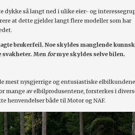
 dykke så langt ned i ulike eier- og interessegru
trere at dette gjelder langt flere modeller som har
det.
lagte brukerfeil. Noe skyldes manglende kunns
e svakheter. Men
for
mye skyldes selve bilen.
de mest nysgjerrige og entusiastiske elbilkunden
or mange av elbilprodusentene, forsterkes i divers
te henvendelser både til Motor og NAF.