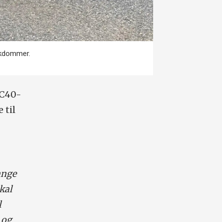
ykdommer.
XC40-
 til
ange
kal
l
 og