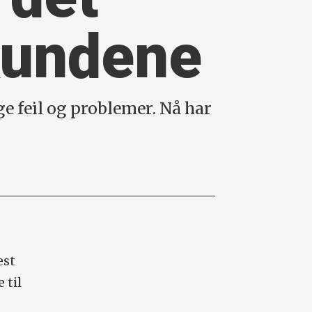
lkundene
ge feil og problemer. Nå har
est
 til