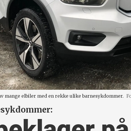
av mange elbiler med en rekke ulike barnesykdommer.
F
nesykdommer:
beklager på