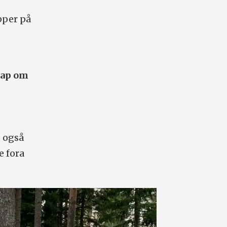
pper på
kap om
e også
e fora