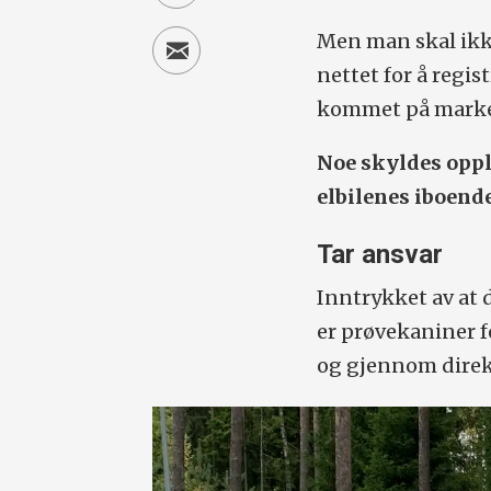
Men man skal ikke
nettet for å regis
kommet på marke
Noe skyldes opp
elbilenes iboend
Tar ansvar
Inntrykket av at 
er prøvekaniner f
og gjennom direk