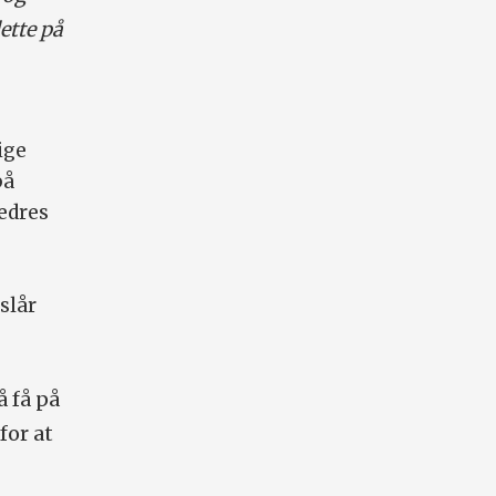
ette på
ige
på
bedres
slår
å få på
for at