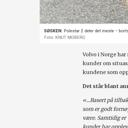
SØSKEN:
Polestar 2 deler det meste – bor
Foto: KNUT MOBERG
Volvo i Norge har
kunder om situasj
kundene som oppl
Det står blant an
«...Basert på tilb
som er godt fornøy
være. Samtidig er vi
kunder har opplevd