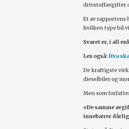
drivstoffavgifter
Et av rapportens 
hvilken type bil v
Svaret er, i all e
Les også:
Hva ska
De kraftigste vi
dieselbiler og mom
Men som forfatter
«De samme avgif
innebærer dårlig