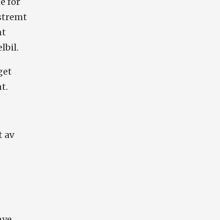
e for
kstremt
nt
lbil.
get
t.
t av
mye