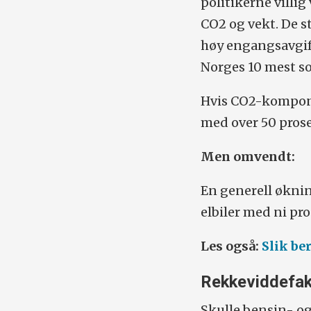
politikerne villi
CO2 og vekt. De s
høy engangsavgift
Norges 10 mest sol
Hvis CO2-komponen
med over 50 prosen
Men omvendt:
En generell øknin
elbiler med ni pro
Les også:
Slik be
Rekkeviddefak
Skulle bensin- og