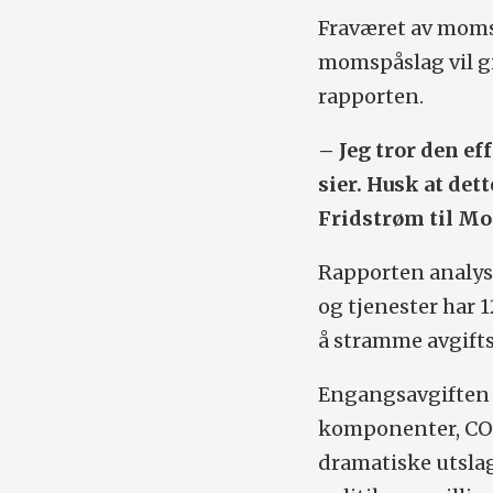
Fraværet av moms 
momspåslag vil gi 
rapporten.
– Jeg tror den ef
sier. Husk at det
Fridstrøm til Mo
Rapporten analyse
og tjenester har 
å stramme avgiftsk
Engangsavgiften p
komponenter, CO2-
dramatiske utslag