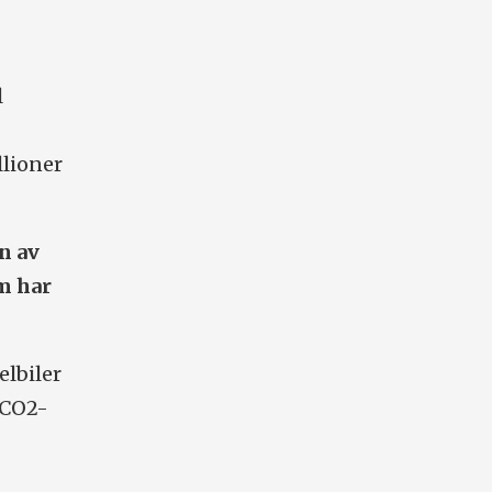
l
llioner
n av
om har
elbiler
 CO2-