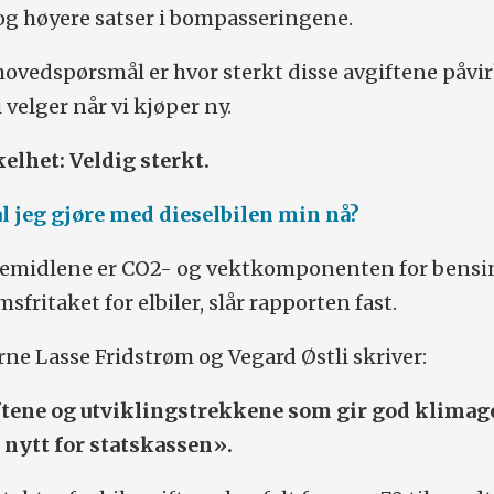
 og høyere satser i bompasseringene.
hovedspørsmål er hvor sterkt disse avgiftene påvi
i velger når vi kjøper ny.
nkelhet: Veldig sterkt.
l jeg gjøre med dieselbilen min nå?
rkemidlene er CO2- og vektkomponenten for bensi
sfritaket for elbiler, slår rapporten fast.
ne Lasse Fridstrøm og Vegard Østli skriver:
tene og utviklingstrekkene som gir god klimag
 nytt for statskassen».