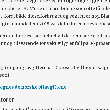
g vekk endret avgiftene ved korrigeringer i grensen
tore diesel-SUV’ene er blant bilene som ofte får e
, fordi både dieselforbruket og vekten er høy. Bla
gte bilmodeller i 2018 var det ikke én eneste diese
ten fjernes i sin helhet vil det redusere elbilsal
t og tilsvarende for vekt vil gi et fall på 36 prosen
g i engangsavgiften på 10 prosent vil høyne salge
sent.
regnes de norske bilavgiftene
toren
 dieselbiler få en forbedring på 10 prosent i hvor 