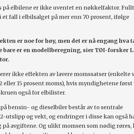
på elbilene er ikke uventet en nøkkelfaktor. Full
et fall i elbilsalget på mer enn 70 prosent, ifølge
fekten er noe for høy, men det er nå engang hva t
te bare er en modellberegning, sier TØI-forsker 
tor.
rer ikke effekten av lavere momssatser (enkelte 
12 eller 15 prosent moms), hvis myndighetene først
ruen også for elbilister.
å bensin- og dieselbiler består av to sentrale
utslipp og vekt, og endringer i disse kan også h
 på avgiftene. Og ulikt momsen som nødig røres, 