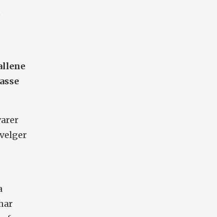
t
allene
Lasse
varer
 velger
a
har