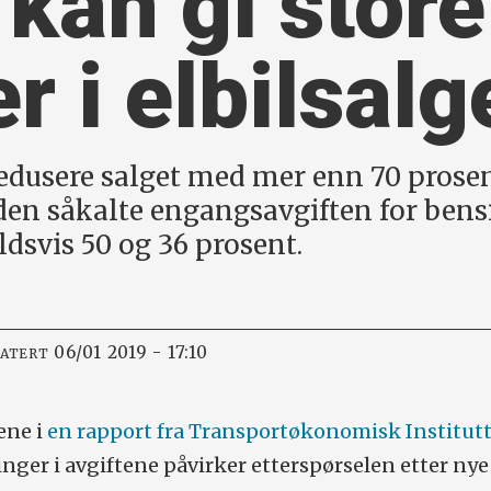
 kan gi store
r i elbilsalg
redusere salget med mer enn 70 prosen
en såkalte engangsavgiften for bensin
oldsvis 50 og 36 prosent.
06/01 2019 - 17:10
DATERT
ene i
en rapport fra Transportøkonomisk Institutt
ger i avgiftene påvirker etterspørselen etter nye