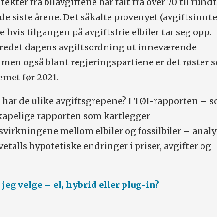
tekter fra bilavgiftene har falt fra over 70 til rundt
 de siste årene. Det såkalte provenyet (avgiftsinnt
e hvis tilgangen på avgiftsfrie elbiler tar seg opp.
fredet dagens avgiftsordning ut inneværende
 men også blant regjeringspartiene er det røster s
emet før 2021.
 har de ulike avgiftsgrepene? I TØI-rapporten – s
skapelige rapporten som kartlegger
svirkningene mellom elbiler og fossilbiler – analy
vetalls hypotetiske endringer i priser, avgifter og
 jeg velge – el, hybrid eller plug-in?