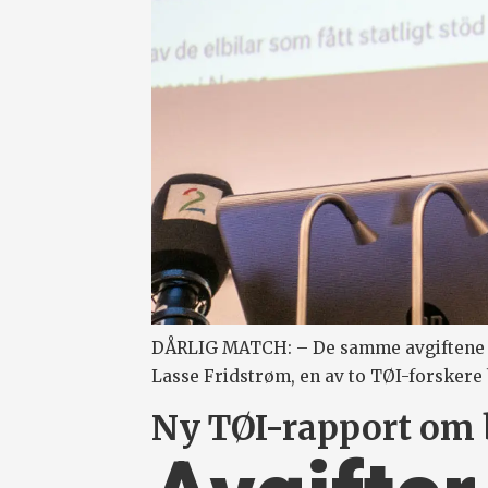
DÅRLIG MATCH: – De samme avgiftene og
Lasse Fridstrøm, en av to TØI-forskere
Ny TØI-rapport om b