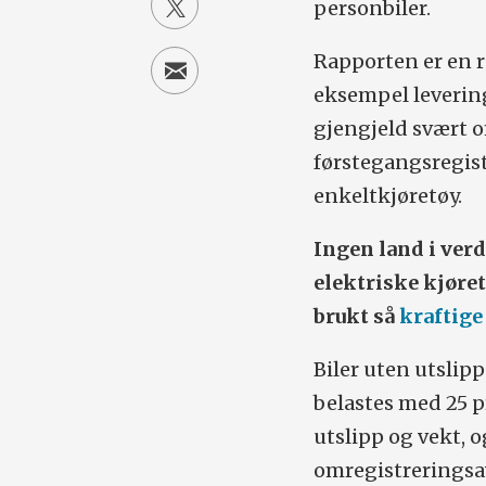
personbiler.
Rapporten er en r
eksempel levering
gjengjeld svært o
førstegangsregist
enkeltkjøretøy.
Ingen land i verd
elektriske kjøre
brukt så
kraftig
Biler uten utslipp
belastes med 25 
utslipp og vekt, 
omregistreringsavg