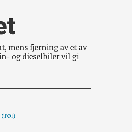
et
t, mens fjerning av et av
- og dieselbiler vil gi
 (TØI)