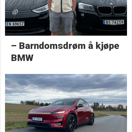
– Barndoms­drøm å kjøpe
BMW