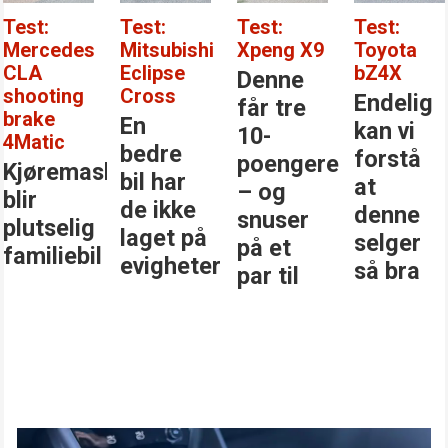
Test:
Test:
Test:
Test:
Mercedes
Mitsubishi
Xpeng X9
Toyota
CLA
Eclipse
bZ4X
Denne
shooting
Cross
Endelig
får tre
brake
En
kan vi
10-
4Matic
bedre
forstå
poengere
Kjøremaskinen
bil har
at
– og
blir
de ikke
denne
snuser
plutselig
laget på
selger
på et
familiebil
evigheter
så bra
par til