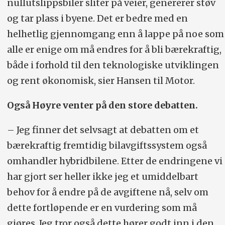
nullutslippsbiler sliter på veier, genererer støv
og tar plass i byene. Det er bedre med en
helhetlig gjennomgang enn å lappe på noe som
alle er enige om må endres for å bli bærekraftig,
både i forhold til den teknologiske utviklingen
og rent økonomisk, sier Hansen til Motor.
Også Høyre venter på den store debatten.
– Jeg finner det selvsagt at debatten om et
bærekraftig fremtidig bilavgiftssystem også
omhandler hybridbilene. Etter de endringene vi
har gjort ser heller ikke jeg et umiddelbart
behov for å endre på de avgiftene nå, selv om
dette fortløpende er en vurdering som må
gjøres. Jeg tror også dette hører godt inn i den