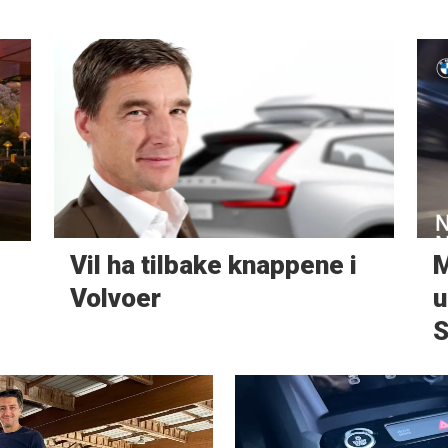
Vil ha tilbake knappene i
M
Volvoer
u
S