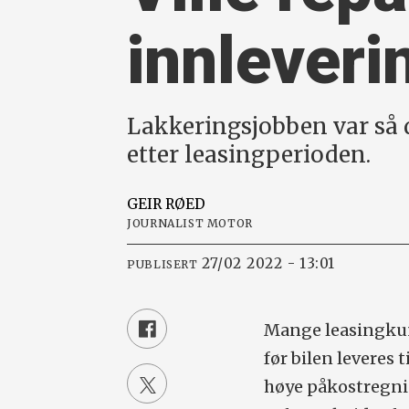
innleveri
Lakkeringsjobben var så då
etter leasingperioden.
GEIR
RØED
JOURNALIST MOTOR
27/02 2022 - 13:01
PUBLISERT
Mange leasingkun
før bilen leveres
høye påkostregnin