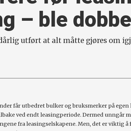
ng – ble dobbe
rlig utført at alt måtte gjøres om igj
der får utbedret bulker og bruksmerker på egen
 tilbake ved endt leasingperiode. Dermed unngår 
gene fra leasingselskapene. Men, det er viktig å 