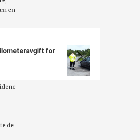
re,
den en
ilometer­avgift for
Kjørt
taket 
eidene
te de