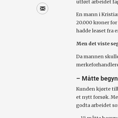
utført arbeidet f
En mann i Kristia
20.000 kroner fo
hadde leaset fra
Men det viste se
Da mannen skulle
merkeforhandlere
– Måtte begyn
Kunden kjørte til
et nytt forsøk. M
godta arbeidet som