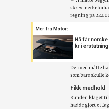
– Vi måtte begynn
skrev merkeforha
regning på 22.000
Mer fra Motor:
Nå får norske
kr i erstatning
Dermed måtte han
som bare skulle k
Fikk medhold
Kunden klaget til
hadde gjort et fa