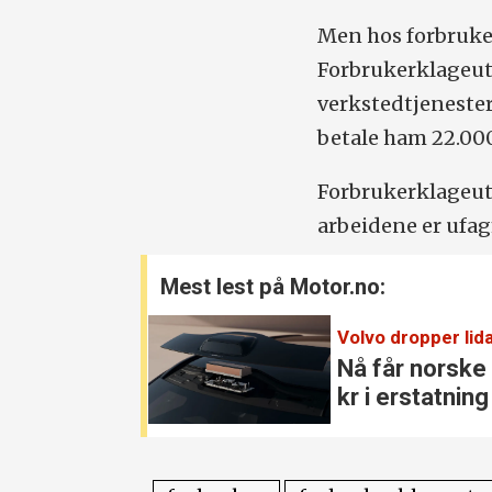
Men hos forbruk
Forbrukerklageutv
verkstedtjenester
betale ham 22.000
Forbrukerklageutv
arbeidene er ufag
Mest lest på Motor.no:
Volvo dropper lida
Nå får norske
kr i erstatning