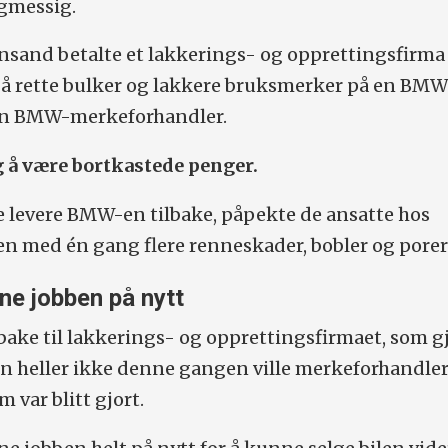
agmessig.
nsand betalte et lakkerings- og opprettingsfirma
r å rette bulker og lakkere bruksmerker på en BM
 en BMW-merkeforhandler.
g å være bortkastede penger.
 levere BMW-en tilbake, påpekte de ansatte hos
n med én gang flere renneskader, bobler og porer
ne jobben på nytt
bake til lakkerings- og opprettingsfirmaet, som g
en heller ikke denne gangen ville merkeforhandle
 var blitt gjort.