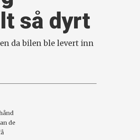
lt så dyrt
en da bilen ble levert inn
 hånd
man de
få