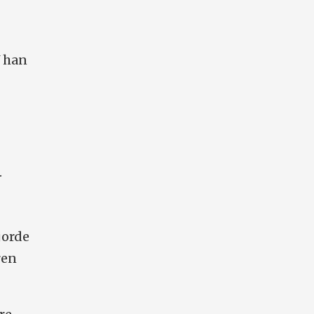
W han
.
jorde
ren