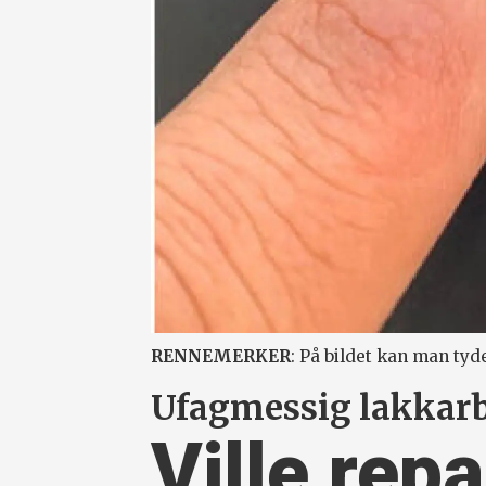
RENNEMERKER
: På bildet kan man tyde
Ufagmessig lakkarb
Ville repa