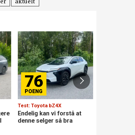
ter
aktuelt
76
84
Test: Toyota bZ4X
Test: Merced
gere
Endelig kan vi forstå at
Den største 
l
denne selger så bra
klassen