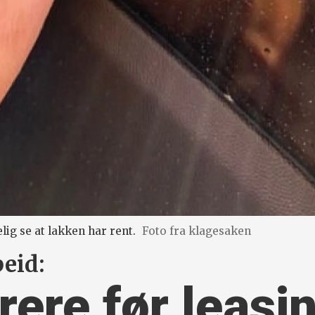
lig se at lakken har rent.
Foto fra klagesaken
eid:
rere før leasi