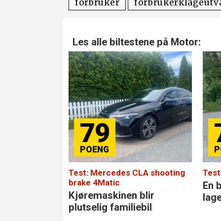
forbruker
forbrukerklageutv
Les alle biltestene på Motor:
79
Test: Mercedes CLA shooting
Test
brake 4Matic
En b
Kjøremaskinen blir
lag
plutselig familiebil