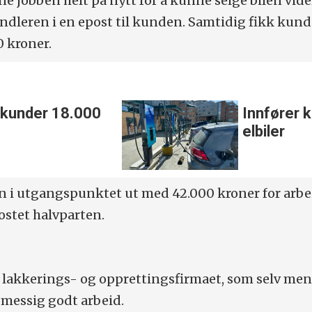
e jobben helt på nytt for å kunne selge bilen vide
ndleren i en epost til kunden. Samtidig fikk kun
 kroner.
 kunder 18.000
Innfører k
elbiler
 i utgangspunktet ut med 42.000 kroner for arb
ostet halvparten.
 lakkerings- og opprettingsfirmaet, som selv men
gmessig godt arbeid.