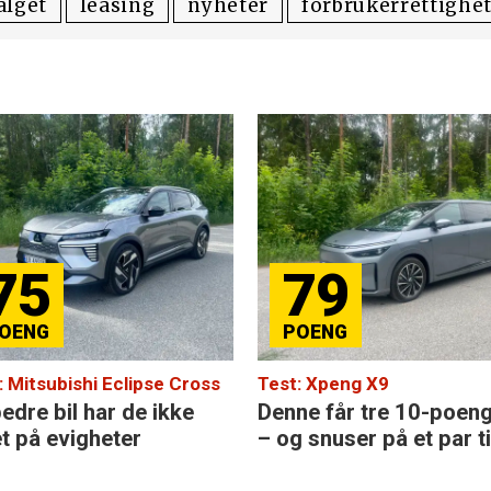
alget
leasing
nyheter
forbrukerrettighe
75
79
: Mitsubishi Eclipse Cross
Test: Xpeng X9
edre bil har de ikke
Denne får tre 10-poen
et på evigheter
– og snuser på et par ti