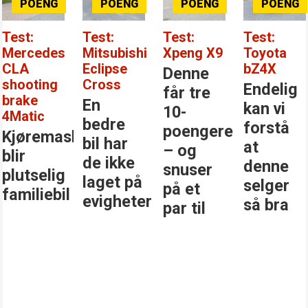
Test:
Test:
Test:
Test:
Mercedes
Mitsubishi
Xpeng X9
Toyota
CLA
Eclipse
bZ4X
Denne
shooting
Cross
Endelig
får tre
brake
En
kan vi
10-
4Matic
bedre
forstå
poengere
Kjøremaskinen
bil har
at
– og
blir
de ikke
denne
snuser
plutselig
laget på
selger
på et
familiebil
evigheter
så bra
par til