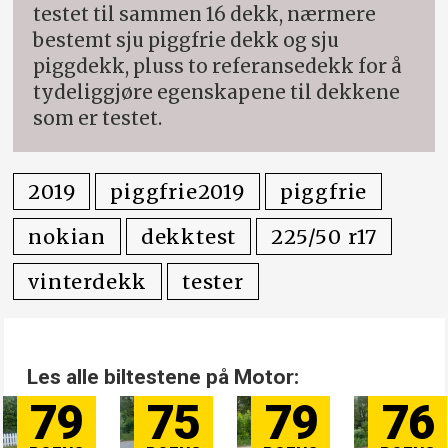
testet til sammen 16 dekk, nærmere
bestemt sju piggfrie dekk og sju
piggdekk, pluss to referansedekk for å
tydeliggjøre egenskapene til dekkene
som er testet.
2019
piggfrie2019
piggfrie
nokian
dekktest
225/50 r17
vinterdekk
tester
Les alle biltestene på Motor:
79
75
79
76