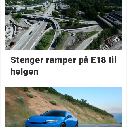
Stenger ramper på E18 til
helgen