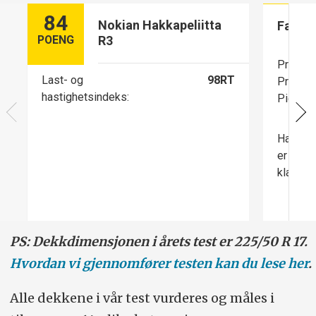
84
Nokian Hakkapeliitta
Fakta
POENG
R3
Produks
Last- og
98RT
Produks
hastighetsindeks:
Pigger:
Hakkape
er blan
klarer 
PS: Dekkdimensjonen i årets test er 225/50 R 17.
Hvordan vi gjennomfører testen kan du lese her
.
Alle dekkene i vår test vurderes og måles i