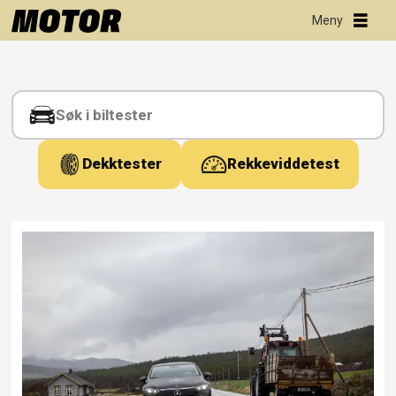
Tag:
kommentar
Dekktester
Rekkeviddetest