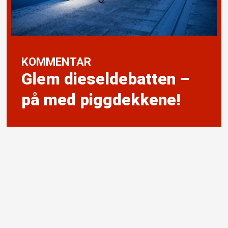
KOMMENTAR
Glem dieseldebatten –
på med piggdekkene!