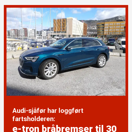
Audi-sjåfør har loggført
fartsholderen:
e-tron bråbremser til 30