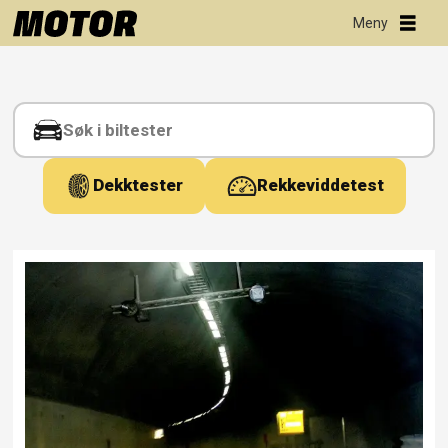
Tag:
fotoboks
Dekktester
Rekkeviddetest