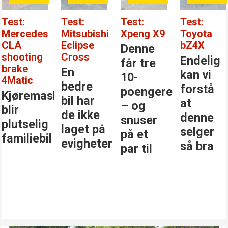
Test:
Test:
Test:
Test:
Mercedes
Mitsubishi
Xpeng X9
Toyota
CLA
Eclipse
bZ4X
Denne
shooting
Cross
Endelig
får tre
brake
En
kan vi
10-
4Matic
bedre
forstå
poengere
Kjøremaskinen
bil har
at
– og
blir
de ikke
denne
snuser
plutselig
laget på
selger
på et
familiebil
evigheter
så bra
par til