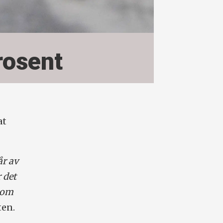
rosent
at
år av
 det
g om
ten.