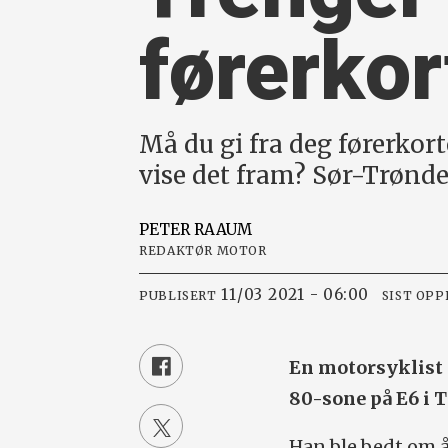
førerkor
Må du gi fra deg førerkorte
vise det fram? Sør-Trønde
PETER
RAAUM
REDAKTØR MOTOR
11/03 2021 - 06:00
PUBLISERT
SIST OP
En motorsyklist i
80-sone på E6 i T
Han ble bedt om å 