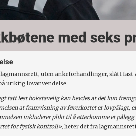
ikkbøtene med seks p
else
 lagmannsrett, uten ankeforhandlinger, slått fast 
 uriktig lovanvendelse.
gt tatt lest bokstavelig kan hevdes at det kun fremg
elsen at framvisning av førerkortet er lovpålagt, er
mmelsen inkluderer plikt til å etterkomme et påleg
rtet for fysisk kontroll»
, heter det fra lagmannsret