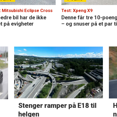
: Mitsubishi Eclipse Cross
Test: Xpeng X9
edre bil har de ikke
Denne får tre 10-poen
et på evigheter
– og snuser på et par ti
Stenger ramper på E18 til
H
helgen
n