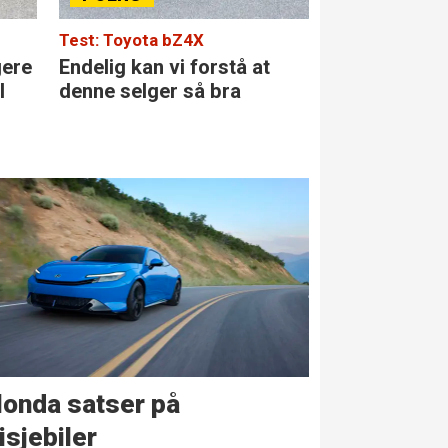
Test: Toyota bZ4X
Test: Merced
gere
Endelig kan vi forstå at
Den største 
l
denne selger så bra
klassen
onda satser på
isjebiler