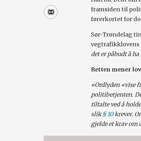
framsiden til pol
førerkortet for d
Sør-Trøndelag ti
vegtrafikklovens 
det er påbudt å h
Retten mener lov
«Ordlyden «vise f
politibetjenten. De
tiltalte ved å hol
slik
§ 10
krever. Or
gjelde et krav om 