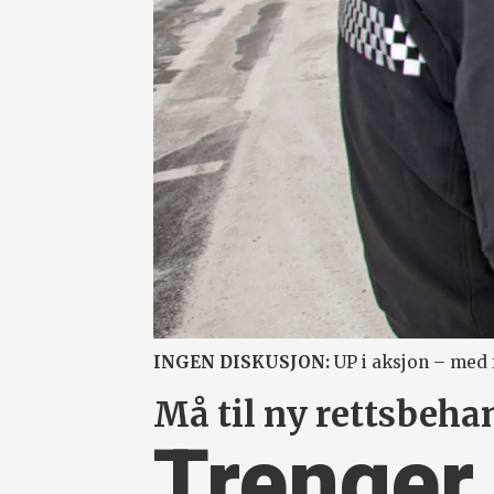
INGEN DISKUSJON:
UP i aksjon – med f
Må til ny rettsbeha
Trenger 