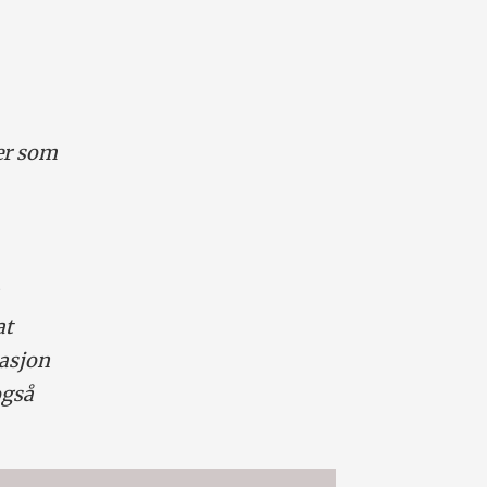
er som
at
tasjon
også