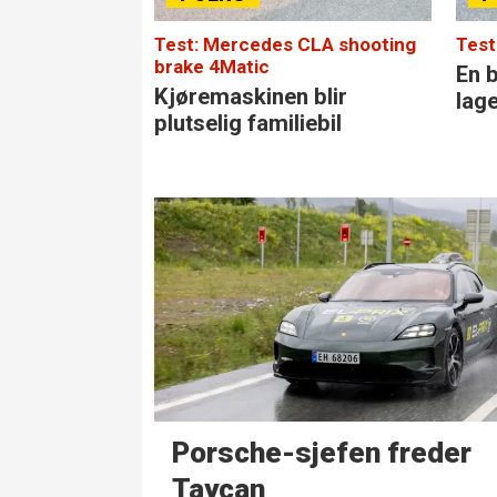
Test: Mercedes CLA shooting
Test
brake 4Matic
En b
Kjøremaskinen blir
lag
plutselig familiebil
Porsche-sjefen freder
Taycan