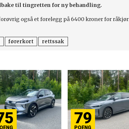
lbake til tingretten for ny behandling.
røvrig også et forelegg på 6400 kroner for råkjø
førerkort
rettssak
75
79