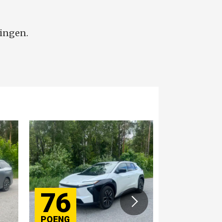
ringen.
76
84