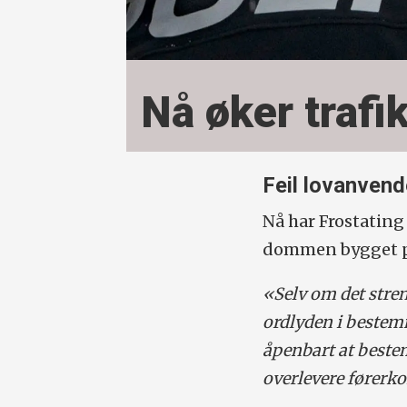
Nå øker traf
Feil lovanvend
Nå har Frostating
dommen bygget på
«Selv om det stren
ordlyden i bestemm
åpenbart at beste
overlevere førerko