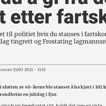
t etter farts
t til politiet hvis du stanses i fartsko
lag tingrett og Frostating lagmannsre
15/03 2021 - 11:15
PDATERT
 slutten av 40-årene ble stanset å ha kjørt i 102 
rondheim en julidag i fjor.
vise fram førerkortet sitt, holdt det opp og viste