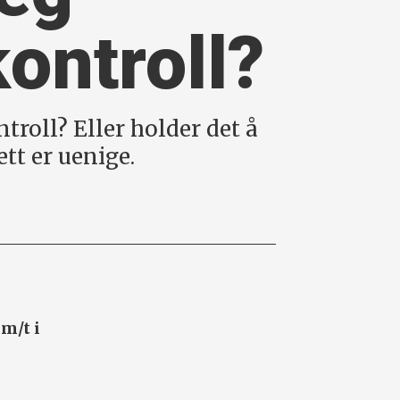
kontroll?
ntroll? Eller holder det å
tt er uenige.
km/t i