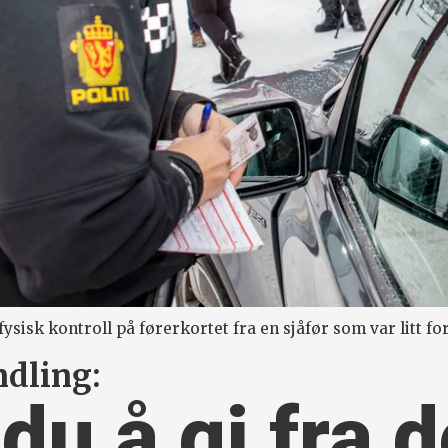
ysisk kontroll på førerkortet fra en sjåfør som var litt fo
ndling:
du å gi fra 