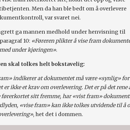
itibetjenten. Men da han ble bedt om å overlevere
okumentkontroll, var svaret nei.
ngrett ga mannen medhold under henvisning til
paragraf 10:
«Føreren plikter
å vise fram dokument
a med under kjøringen»
.
en skal tolkes helt bokstavelig:
ram» indikerer at dokumentet må være «synlig» for
t er ikke et krav om overlevering. Det er på det rene 
de førerkortet sitt fremme, har «vist fram» dokumen
dlyden, «vise fram» kan ikke tolkes utvidende til å 
overlevering»
, het det i dommen.