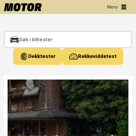
Tag:
roadster
Dekktester
Rekkeviddetest