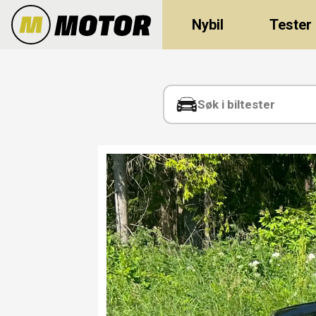
Nybil
Tester
Tag:
great
wall
motors