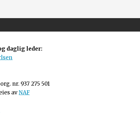
g daglig leder:
rlsen
rg. nr. 937 275 501
eies av
NAF
n