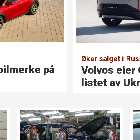
Øker salget i Rus
bilmerke på
Volvos eier 
d
listet av Uk