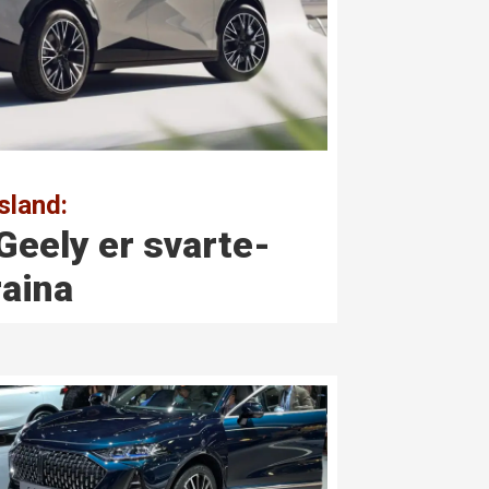
sland:
Geely er svarte­
raina