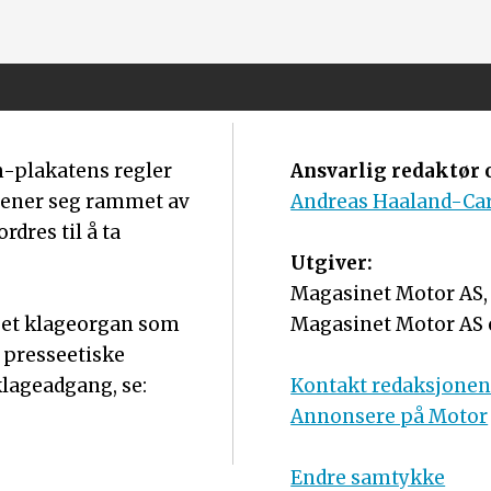
m-plakatens regler
Ansvarlig redaktør o
mener seg rammet av
Andreas Haaland-Ca
dres til å ta
Utgiver:
Magasinet Motor AS, o
r et klageorgan som
Magasinet Motor AS 
 presseetiske
lageadgang, se:
Kontakt redaksjone
Annonsere på Motor
Endre samtykke