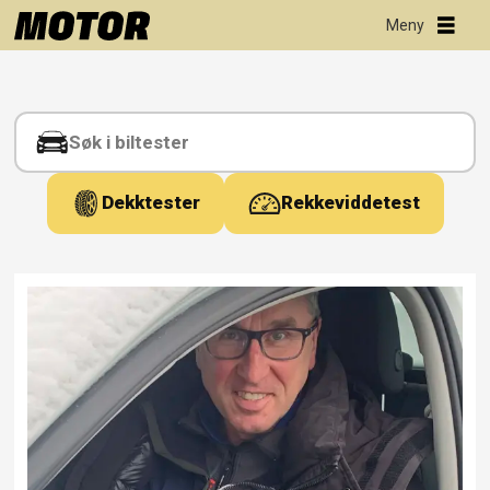
Tag:
e-
golf
Dekktester
Rekkeviddetest