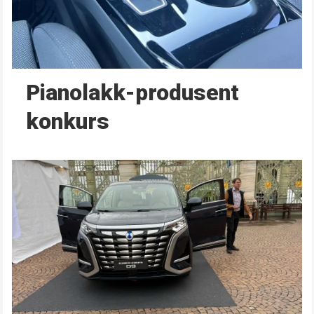
Pianolakk-produsent
konkurs