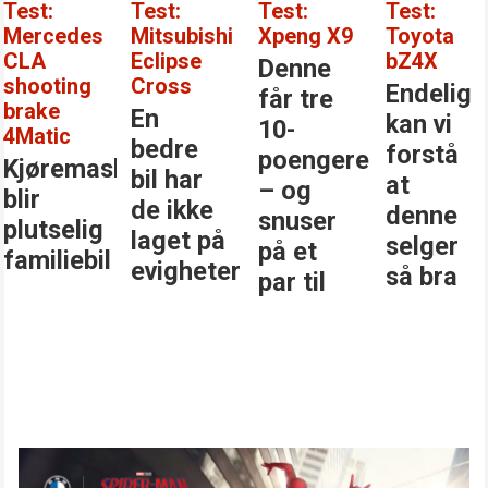
Test:
Test:
Test:
Test:
Mercedes
Mitsubishi
Xpeng X9
Toyota
CLA
Eclipse
bZ4X
Denne
shooting
Cross
Endelig
får tre
brake
En
kan vi
10-
4Matic
bedre
forstå
poengere
Kjøremaskinen
bil har
at
– og
blir
de ikke
denne
snuser
plutselig
laget på
selger
på et
familiebil
evigheter
så bra
par til