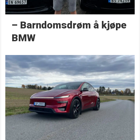
– Barndoms­drøm å kjøpe
BMW