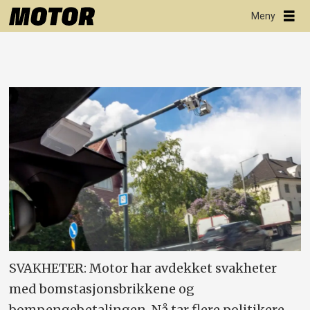
SVAKHETER: Motor har avdekket svakheter
med bomstasjonsbrikkene og
bompengebetalingen. Nå tar flere politikere