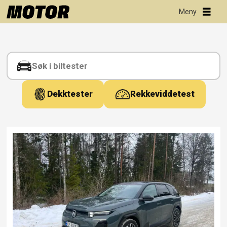
Tag:
forvarming
Dekktester
Rekkeviddetest