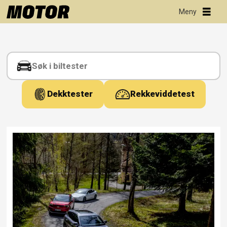
Tag:
explorer
Dekktester
Rekkeviddetest