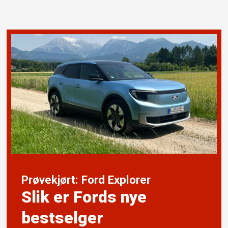
Prøvekjørt: Ford Explorer
Slik er Fords nye
bestselger