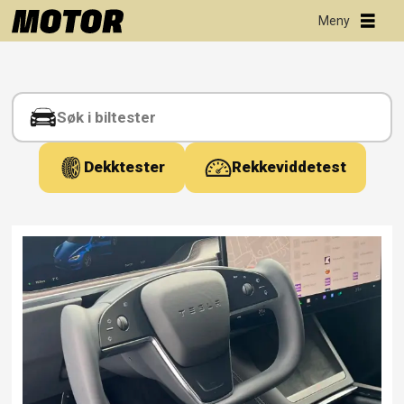
Tag:
yoke
Dekktester
Rekkeviddetest