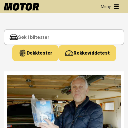
Tag:
spylervæske
Dekktester
Rekkeviddetest