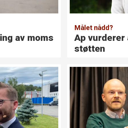
Målet nådd?
sing av moms
Ap vurderer 
støtten