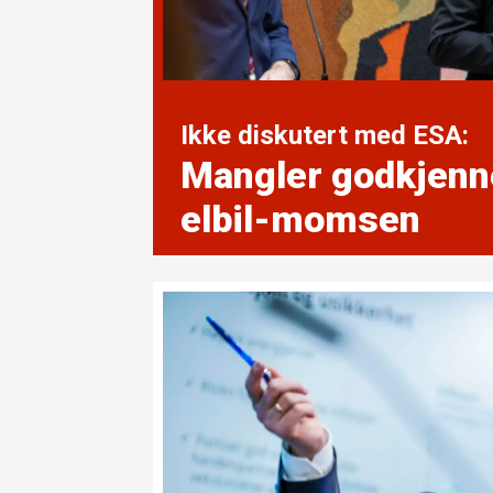
Ikke diskutert med ESA:
Mangler godkjenn
elbil-momsen