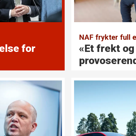
NAF frykter full 
else for
«Et frekt o
provoserend