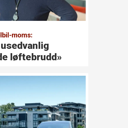
elbil-moms:
g usedvanlig
e løftebrudd»