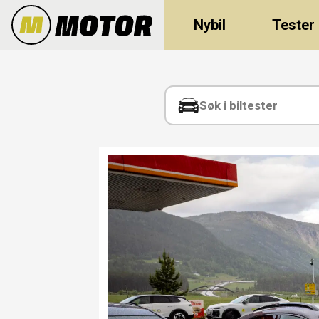
Nybil
Tester
Tag:
momsfritak