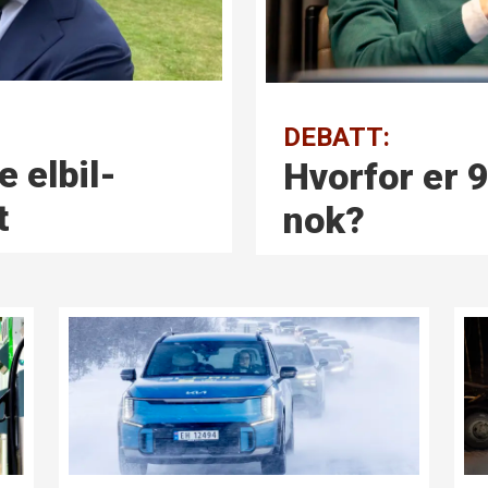
DEBATT:
 elbil­
Hvorfor er 9
t
nok?