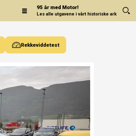
95 år med Motor!
Les alle utgavene i vårt historiske arkiv.
Rekkeviddetest