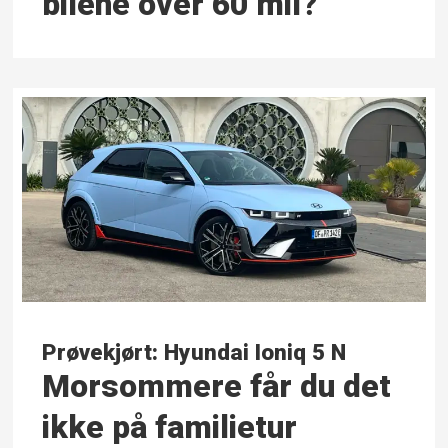
bilene over 60 mil?
Prøvekjørt: Hyundai Ioniq 5 N
Morsommere får du det
ikke på familietur