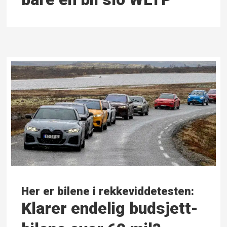
Her er bilene i rekkeviddetesten:
Klarer endelig budsjett­