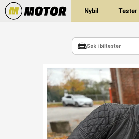
Nybil
Tester
Tag:
eqa