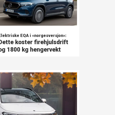
Elektriske EQA i «norgesversjon»:
Dette koster firehjulsdrift
og 1800 kg hengervekt