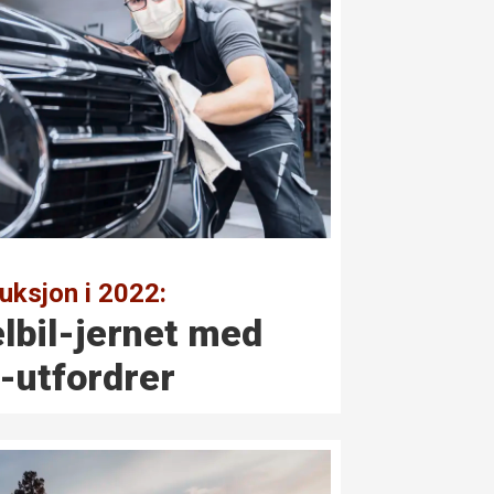
duksjon i 2022:
elbil-jernet med
a-utfordrer