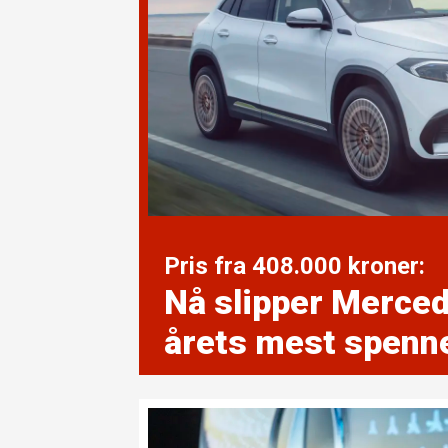
Pris fra 408.000 kroner:
Nå slipper Merced
årets mest spenne