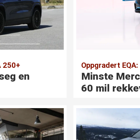
A 250+
Oppgradert EQA:
 seg en
Minste Mer
60 mil rekke