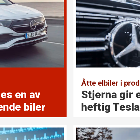
Åtte elbiler i pro
es en av
Stjerna gir 
nde biler
heftig Tesl