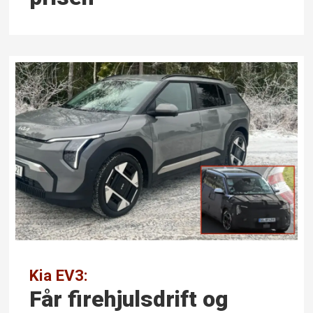
Kia EV3:
Får firehjuls­drift og