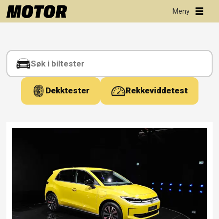
Tag:
bilspesifikasjoner
Dekktester
Rekkeviddetest