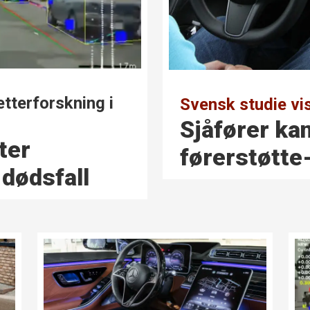
etterforskning i
Svensk studie vis
Sjåfører kan
ter
førerstøtt
 dødsfall