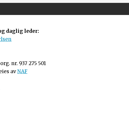
g daglig leder:
rlsen
rg. nr. 937 275 501
eies av
NAF
n