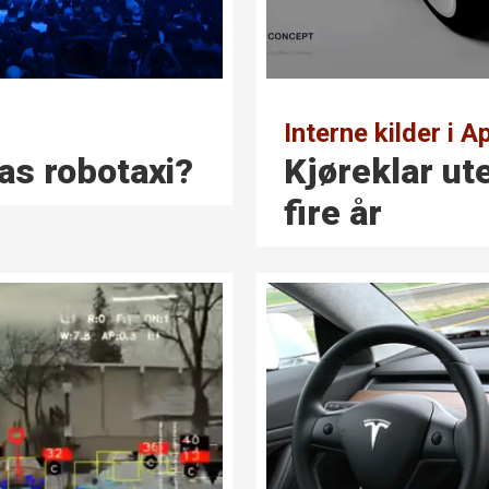
Interne kilder i A
las robotaxi?
Kjøreklar ut
fire år