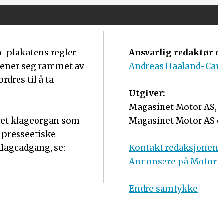
m-plakatens regler
Ansvarlig redaktør o
mener seg rammet av
Andreas Haaland-Ca
dres til å ta
Utgiver:
Magasinet Motor AS, o
r et klageorgan som
Magasinet Motor AS 
 presseetiske
lageadgang, se:
Kontakt redaksjone
Annonsere på Motor
Endre samtykke