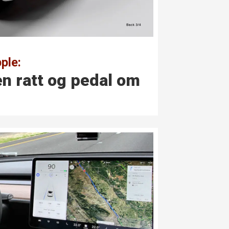
pple:
en ratt og pedal om