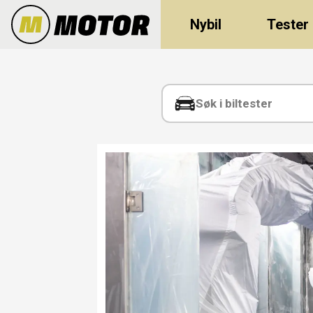
Nybil
Tester
Tag:
autonomi