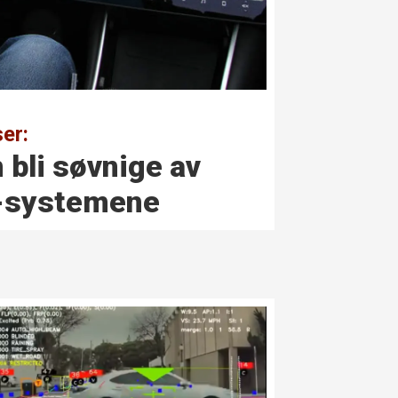
er:
 bli søvnige av
e-systemene