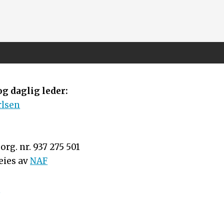
g daglig leder:
rlsen
rg. nr. 937 275 501
eies av
NAF
n