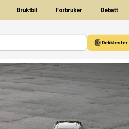
Bruktbil
Forbruker
Debatt
Dekktester