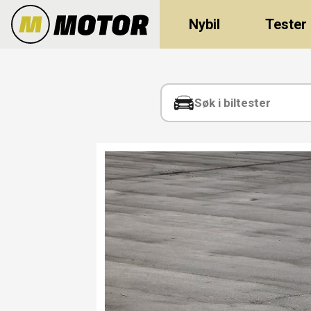
Nybil
Tester
Tag:
hyundai
inster