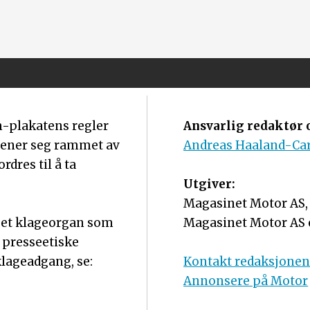
m-plakatens regler
Ansvarlig redaktør o
mener seg rammet av
Andreas Haaland-Ca
dres til å ta
Utgiver:
Magasinet Motor AS, o
r et klageorgan som
Magasinet Motor AS 
 presseetiske
lageadgang, se:
Kontakt redaksjone
Annonsere på Motor