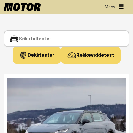
Tag:
girvelger
Dekktester
Rekkeviddetest