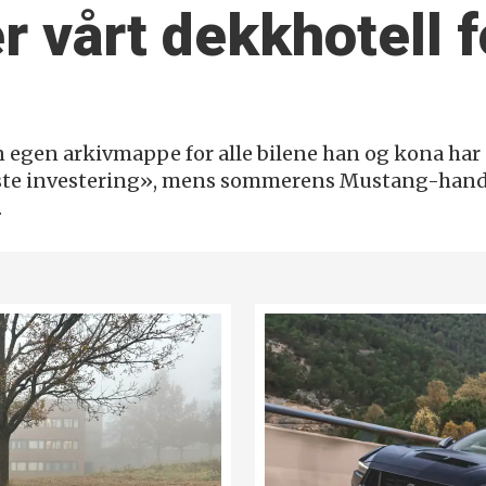
 vårt dekk­hotell fo
egen arkivmappe for alle bilene han og kona har e
igste investering», mens sommerens Mustang-handel
.