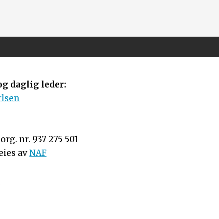
g daglig leder:
rlsen
rg. nr. 937 275 501
eies av
NAF
n