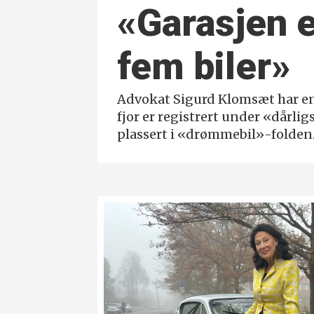
«Garasjen er
fem biler»
Advokat Sigurd Klomsæt har en 
fjor er registrert under «dårl
plassert i «drømmebil»-folden