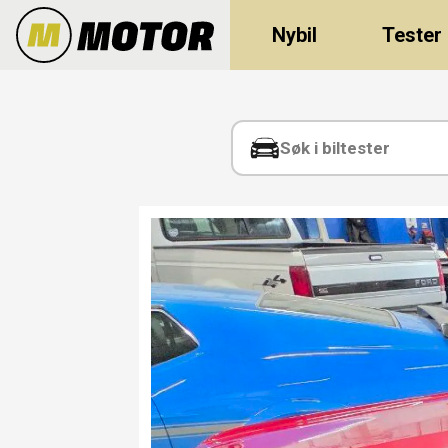
Nybil
Tester
Tag:
ford
mustang