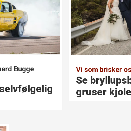
hard Bugge
Vi som brisker os
Se bryllups
 selvfølgelig
gruser kjole