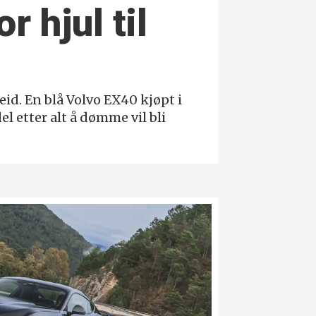
r hjul til
id. En blå Volvo EX40 kjøpt i
 etter alt å dømme vil bli