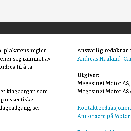
m-plakatens regler
Ansvarlig redaktør o
mener seg rammet av
Andreas Haaland-Ca
dres til å ta
Utgiver:
Magasinet Motor AS, o
r et klageorgan som
Magasinet Motor AS 
 presseetiske
lageadgang, se:
Kontakt redaksjone
Annonsere på Motor