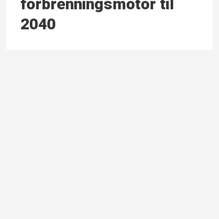
forbrennings­motor til
2040