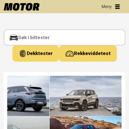
Tag:
elektrisk
skifte
Dekktester
Rekkeviddetest