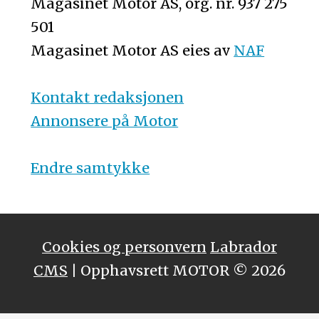
Magasinet Motor AS, org. nr. 937 275
501
Magasinet Motor AS eies av
NAF
Kontakt redaksjonen
Annonsere på Motor
Endre samtykke
Cookies og personvern
Labrador
CMS
| Opphavsrett MOTOR © 2026