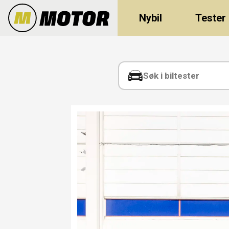
Nybil
Tester
Tag:
capri