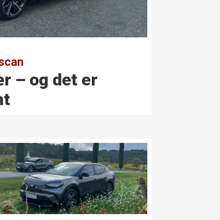
ascan
ær – og det er
nt