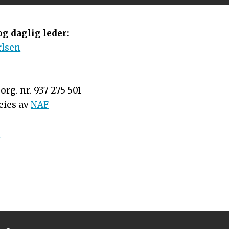
g daglig leder:
rlsen
rg. nr. 937 275 501
eies av
NAF
n