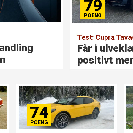
79
Test: Cupra Tav
andling
Får i ulvekl
en
positivt me
74