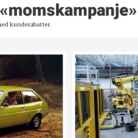
r «moms­kampanje»
ed kunderabatter.