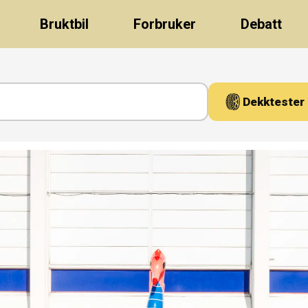
Bruktbil
Forbruker
Debatt
Dekktester