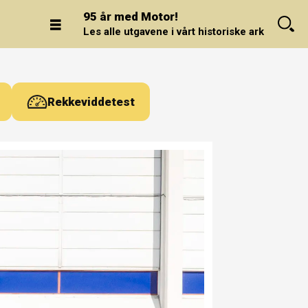
95 år med Motor!
Les alle utgavene i vårt historiske arkiv.
Rekkeviddetest