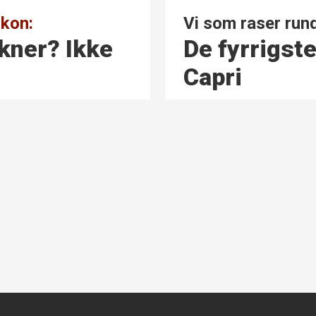
Vi som raser rund
ikon:
De fyrrigste
ikner? Ikke
Capri