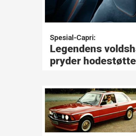
Spesial-Capri:
Legendens volds­h
pryder hodestøtt