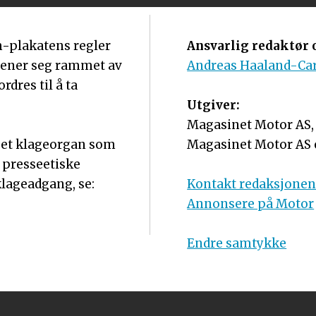
m-plakatens regler
Ansvarlig redaktør o
mener seg rammet av
Andreas Haaland-Ca
dres til å ta
Utgiver:
Magasinet Motor AS, o
r et klageorgan som
Magasinet Motor AS 
 presseetiske
lageadgang, se:
Kontakt redaksjone
Annonsere på Motor
Endre samtykke