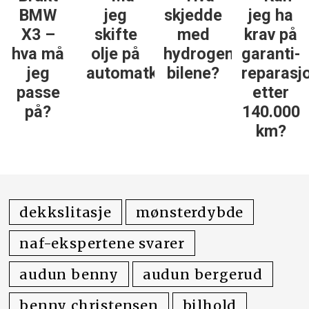
BMW
jeg
skjedde
jeg ha
X3 –
skifte
med
krav på
hva må
olje på
hydrogen­
garanti­
jeg
automatkassa?
bilene?
reparasj
passe
etter
på?
140.000
km?
dekkslitasje
mønsterdybde
naf-ekspertene svarer
audun benny
audun bergerud
benny christensen
bilhold