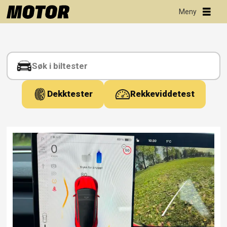
Tag:
parkeringssensorer
Dekktester
Rekkeviddetest