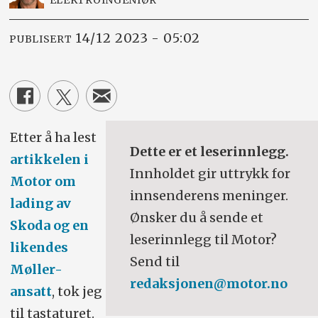
ELEKTROINGENIØR
14/12 2023 - 05:02
PUBLISERT
Etter å ha lest
Dette er et leserinnlegg.
artikkelen i
Innholdet gir uttrykk for
Motor om
innsenderens meninger.
lading av
Ønsker du å sende et
Skoda og en
leserinnlegg til Motor?
likendes
Send til
Møller-
redaksjonen@motor.no
ansatt
, tok jeg
til tastaturet.