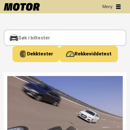
Tag:
sunfull
Dekktester
Rekkeviddetest