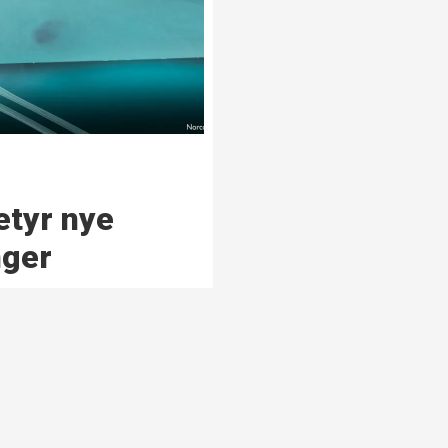
etyr nye
nger