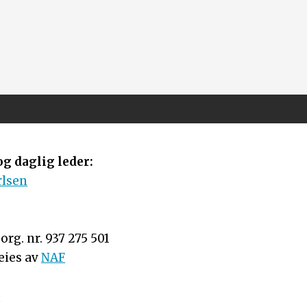
g daglig leder:
rlsen
rg. nr. 937 275 501
eies av
NAF
n