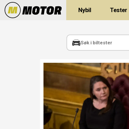
Nybil
Tester
Tag:
rogfast