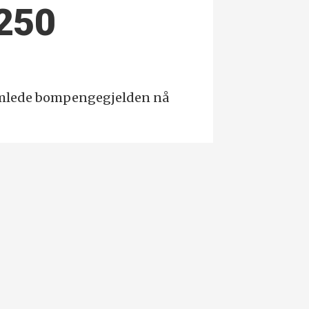
 250
samlede bompengegjelden nå