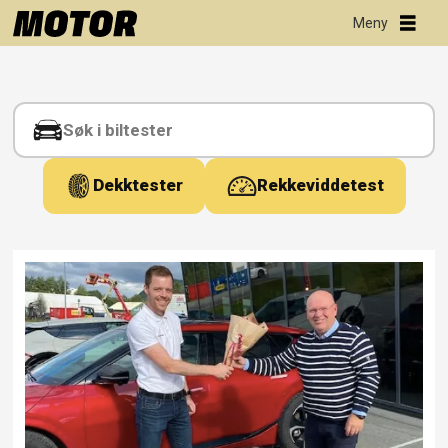
Tag:
loddtrekning
Dekktester
Rekkeviddetest