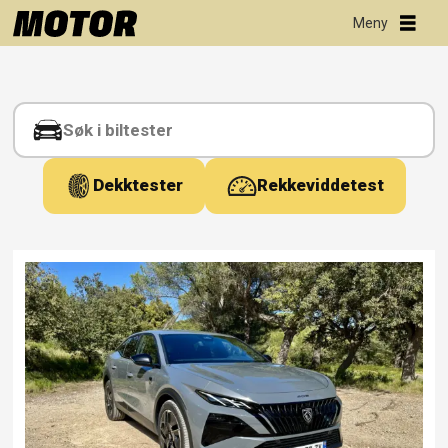
Tag:
kombicoupe
Dekktester
Rekkeviddetest