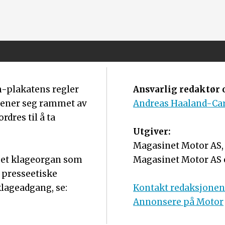
m-plakatens regler
Ansvarlig redaktør o
mener seg rammet av
Andreas Haaland-Ca
dres til å ta
Utgiver:
Magasinet Motor AS, o
r et klageorgan som
Magasinet Motor AS 
 presseetiske
lageadgang, se:
Kontakt redaksjone
Annonsere på Motor