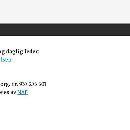
g daglig leder:
rlsen
rg. nr. 937 275 501
eies av
NAF
n