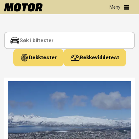
Tag:
hålogalandsveien
Dekktester
Rekkeviddetest