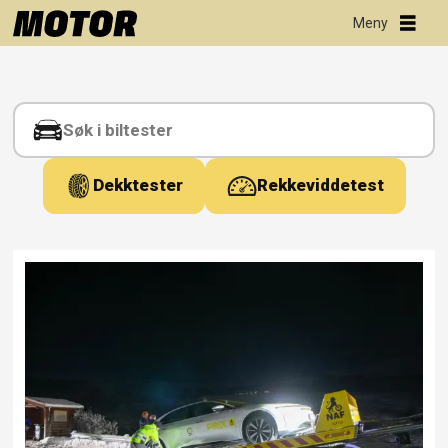
Tag:
folldal
Dekktester
Rekkeviddetest