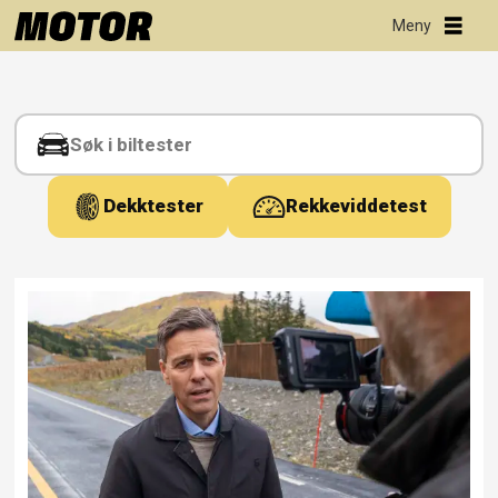
Tag:
e134
Dekktester
Rekkeviddetest