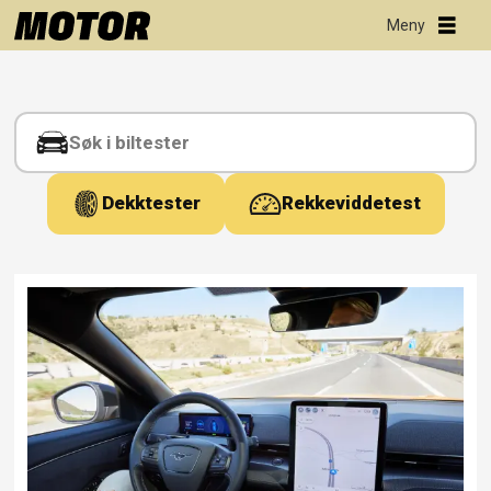
Tag:
eøs
Dekktester
Rekkeviddetest