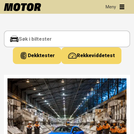
Tag:
benteler
Dekktester
Rekkeviddetest