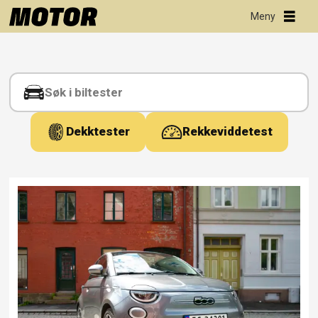
Tag:
ample
Dekktester
Rekkeviddetest