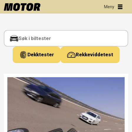
Tag:
40
r18
Dekktester
Rekkeviddetest