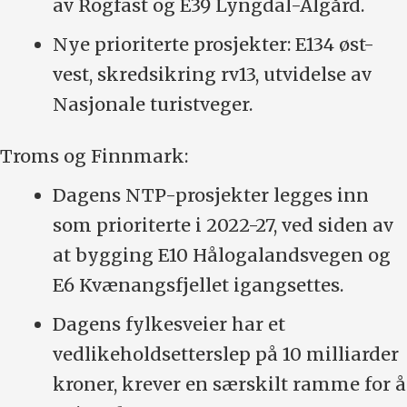
av Rogfast og E39 Lyngdal-Ålgård.
Nye prioriterte prosjekter: E134 øst-
vest, skredsikring rv13, utvidelse av
Nasjonale turistveger.
Troms og Finnmark:
Dagens NTP-prosjekter legges inn
som prioriterte i 2022-27, ved siden av
at bygging E10 Hålogalandsvegen og
E6 Kvænangsfjellet igangsettes.
Dagens fylkesveier har et
vedlikeholdsetterslep på 10 milliarder
kroner, krever en særskilt ramme for å