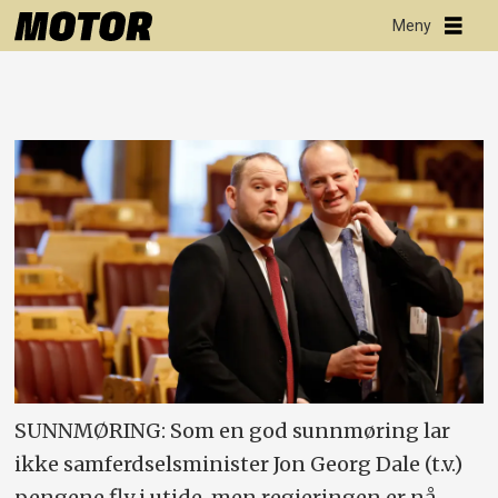
SUNNMØRING: Som en god sunnmøring lar
ikke samferdselsminister Jon Georg Dale (t.v.)
pengene fly i utide, men regjeringen er nå