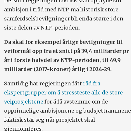
Dersom regjeringen faktisk skal oppfylle sin
ambisjon i tråd med NTP, må historisk store
samferdselsbevilgninger bli enda større i den
siste delen av NTP-perioden.
Da skal for eksempel årlige bevilgninger til
veiformål opp fra et snitt på 39,4 milliarder pr
år i første halvdel av NTP-perioden, til 49,9
milliarder (2017-kroner) årlig i 2024-29.
Samtidig har regjeringen fått
råd fra
ekspertgrupper om å stressteste alle de store
veiprosjektene
for å få avstemme om de
opprinnelige ambisjonene og budsjettrammene
faktisk står seg når prosjektet skal
gjennomføres.