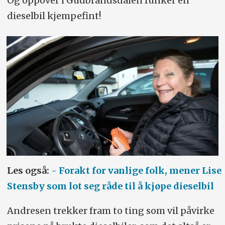
Og oppover i Gudbrandsdalen funker en
dieselbil kjempefint!
Les også:
- Forakt for vanlige folk, mener Lise
Stensby som lot seg råde til å kjøpe dieselbil
Andresen trekker fram to ting som vil påvirke