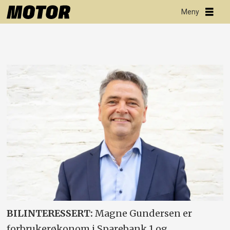
BILINTERESSERT:
Magne Gundersen er
forbrukerøkonom i Sparebank 1 og