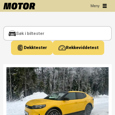
Tag:
sjåførsete
Dekktester
Rekkeviddetest