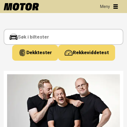
Tag:
podkast
Dekktester
Rekkeviddetest